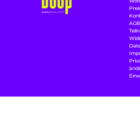
Wor
Prei
Kon
AGB 
Teil
Wide
Dat
Imp
Priv
änd
Einw