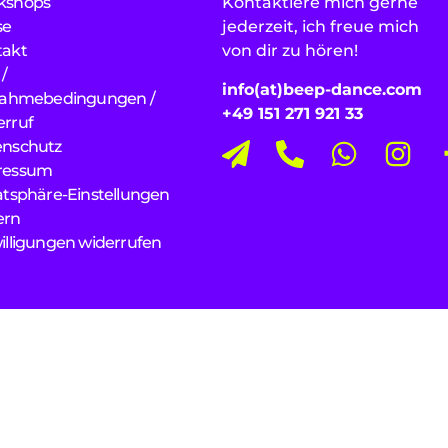
kshops
Kontaktiere mich gerne
se
jederzeit, ich freue mich
takt
von dir zu hören!
/
info(at)beep-dance.com
nahmebedingungen /
+49 151 271 921 33
rruf
enschutz
ressum
atsphäre-Einstellungen
ern
illigungen widerrufen