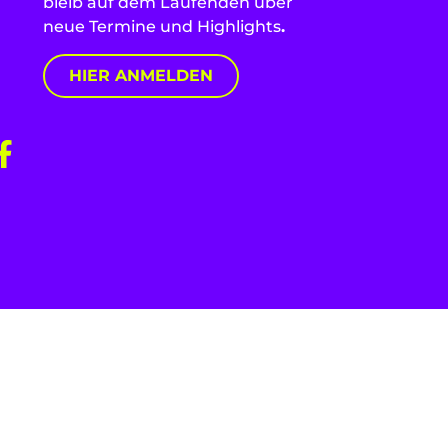
bleib auf dem Laufenden über
neue Termine und Highlights
.
HIER ANMELDEN